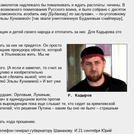
 самолетов надлежало бы помалкивать и ждать расплаты: чечены. В
 возможного помилования Русского воина, и было собрано с десяток
озможность воздать ему [Буданову] по заслугам»
, – по-уголовному
льзы Кунгаевой»
[так звали уничтоженную Будановым снайпершу],
щин и детей своего народа и отплатить за них. Для Кадырова это
ть за них не придется. Он просто
ощник прокурора области, которой
м в Ульяновске жить. Мы не
о. (А если и заметил, то счел за
дливо и изобретательно
льзя сделать вывод, что он
лей Эльзы Кунгаевой.»
И вот уже
худших: Орловым, Лукиным,
Р. Кадыров
тов» в единодушном вопле против
а вырожденцев пока еще слышат те, кто сидит за кремлевской
вателей, что решение Путина – каким бы оно ни было – страшным
ать хода прошению.
телефон генерал-губернатору Шаманову. И 21 сентября Юрий