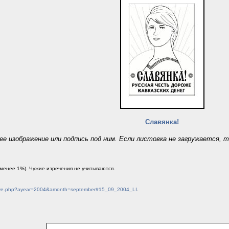
Славянка!
е изображение или подпись под ним. Если листовка не загружается, 
(менее 1%). Чужие изречения не учитываются.
chive.php?ayear=2004&amonth=september#15_09_2004_LI
.