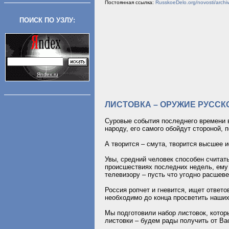
Постоянная ссылка:
RusskoeDelo.org/novosti/ar
ПОИСК ПО УЗЛУ:
Яndex.ru
ЛИСТОВКА – ОРУЖИЕ РУСС
Суровые события последнего времени 
народу, его самого обойдут стороной, 
А творится – смута, творится высшее 
Увы, средний человек способен считат
происшествиях последних недель, ему в
телевизору – пусть что угодно расшев
Россия ропчет и гневится, ищет ответо
необходимо до конца просветить наших 
Мы подготовили набор листовок, котор
листовки – будем рады получить от Вас