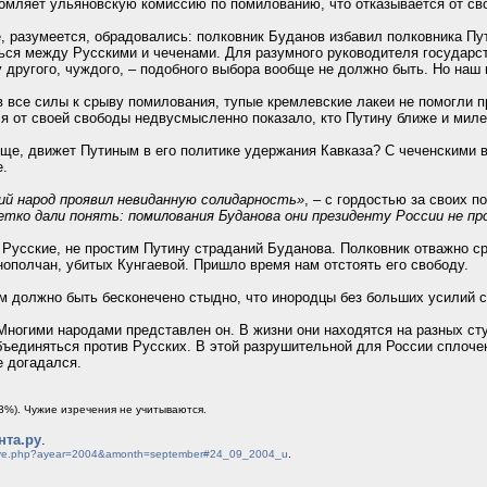
ляет ульяновскую комиссию по помилованию, что отказывается от свое
, разумеется, обрадовались: полковник Буданов избавил полковника Пут
ься между Русскими и чеченами. Для разумного руководителя государст
 другого, чуждого, – подобного выбора вообще не должно быть. Но на
 все силы к срыву помилования, тупые кремлевские лакеи не помогли пр
ся от своей свободы недвусмысленно показало, кто Путину ближе и миле
бще, движет Путиным в его политике удержания Кавказа? С чеченскими в
е.
ий народ проявил невиданную солидарность»
, – с гордостью за своих 
четко дали понять: помилования Буданова они президенту России не п
, Русские, не простим Путину страданий Буданова. Полковник отважно ср
нополчан, убитых Кунгаевой. Пришло время нам отстоять его свободу.
м должно быть бесконечено стыдно, что инородцы без больших усилий с
 Многими народами представлен он. В жизни они находятся на разных сту
ъединяться против Русских. В этой разрушительной для России сплочен
е догадался.
3%). Чужие изречения не учитываются.
нта.ру
.
chive.php?ayear=2004&amonth=september#24_09_2004_u
.