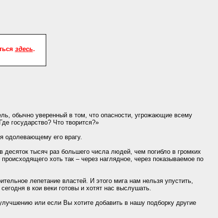
аться
здесь
.
ль, обычно уверенный в том, что опасности, угрожающие всему
 Где государство? Что творится?»
ся одолевающему его врагу.
в десяток тысяч раз большего числа людей, чем погибло в громких
ь происходящего хоть так – через наглядное, через показываемое по
оительное лепетание властей. И этого мига нам нельзя упустить,
сегодня в кои веки готовы и хотят нас выслушать.
 улучшению или если Вы хотите добавить в нашу подборку другие