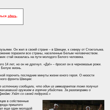
аться
здесь
.
зьями. Он жил в своей стране – в Швеции, к северу от Стокгольма.
ложение поразили все страны, населенные Белым человечеством.
ких стай оказалась на пути молодого Белого человека.
о 14 лет, но он не дрогнул. «Да!» – бросил он в черномазые рожи.
л Белую жизнь.
вкой порочить последние минуты жизни юного героя. О низости
ского фронта Швеции:
е источники сообщали, что один из иммигрантов тоже получил
махивавший оружием в горячке убийства. За разговорами о
жеймс Уэйт со своей подругой.»
мцев в собственные
ирода пришлого
пал еще один молодой