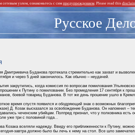
 сетевым узлом, ознакомьтесь с сим
предупреждением
. Please read this
disclai
Русское Дел
Я
 Дмитриевича Буданова протекала стремительно как захват и вызволен
тября и через 5 дней закончилось. Как обычно – неудачей.
ытия закрутились, когда комиссия по вопросам помилования Ульяновской
 прошении к Путину о помиловании. Без промедления 17 сентября к прош
анов, боевой товарищ Буданова. В тот же день прошение ушло в Кремл
откое время спустя появился и ободряющий знак о возможных благоприя
казе) Д. Козак высказался за освобождение Буданова. Он напомнил – те
давались чеченским убийцам. Полпред признал, что у полковника есть о
оле уже три с половиной года...
ва Козака вселяли надежду. Ввиду его приближенности к Путину, можно
сегодня-завтра должно было бы лечь к нему на стол. Все шло замечател