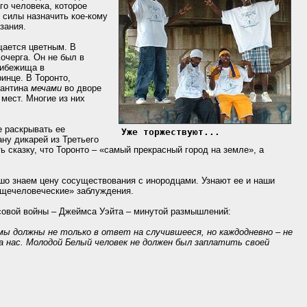
о человека, которое
 силы назначить кое-кому
зания.
щается цветным. В
очерга. Он не был в
рибежища в
инце. В Торонто,
тантина
мечами
во дворе
 мест. Многие из них
 раскрывать ее
Уже торжествуют...
ну дикарей из Третьего
 сказку, что Торонто – «самый прекрасный город на земле», а
шо знаем цену сосуществования с инородцами. Узнают ее и наши
бщечеловеческие» заблуждения.
асовой войны – Джеймса Уэйта – минутой размышлений:
ы должны не только в ответ на случившееся, но каждодневно – не
а нас. Молодой Белый человек не должен был заплатить своей