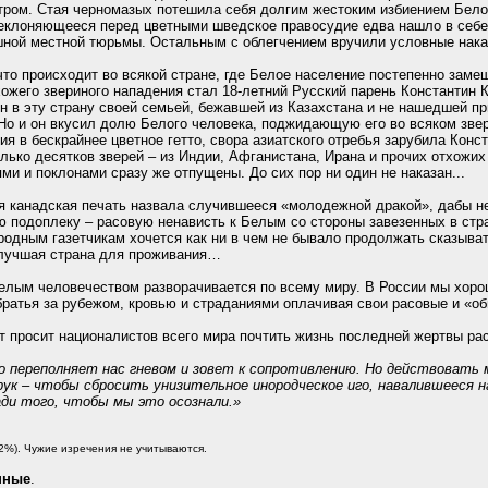
тром. Стая черномазых потешила себя долгим жестоким избиением Белог
реклоняющееся перед цветными шведское правосудие едва нашло в себе
шной местной тюрьмы. Остальным с облегчением вручили условные нака
что происходит во всякой стране, где Белое население постепенно заме
ожего звериного нападения стал 18-летний Русский парень Константин К
н в эту страну своей семьей, бежавшей из Казахстана и не нашедшей п
Но и он вкусил долю Белого человека, поджидающую его во всяком звер
я в бескрайнее цветное гетто, свора азиатского отребья зарубила Конс
олько десятков зверей – из Индии, Афганистана, Ирана и прочих отхожих
ми и поклонами сразу же отпущены. До сих пор ни один не наказан...
 канадская печать назвала случившееся «молодежной дракой», дабы не
 подоплеку – расовую ненависть к Белым со стороны завезенных в стра
родным газетчикам хочется как ни в чем не бывало продолжать сказывать
лучшая страна для проживания…
елым человечеством разворачивается по всему миру. В России мы хоро
ратья за рубежом, кровью и страданиями оплачивая свои расовые и «о
т просит националистов всего мира почтить жизнь последней жертвы р
 переполняет нас гневом и зовет к сопротивлению. Но действовать м
рук – чтобы сбросить унизительное инородческое иго, навалившееся н
ди того, чтобы мы это осознали.»
2%). Чужие изречения не учитываются.
нные
.