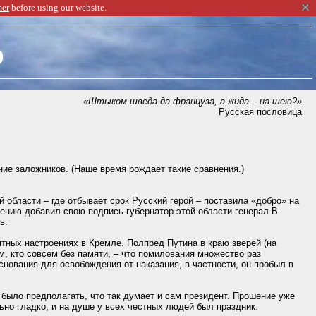
mer
before using our website.
о
«Штыком шведа да француза, а жида – на шею?»
Русская пословица
ие заложников. (Наше время рождает такие сравнения.)
 области – где отбывает срок Русский герой – поставила «добро» на
ению добавил свою подпись губернатор этой области генерал В.
ь.
тных настроениях в Кремле. Полпред Путина в краю зверей (на
м, кто совсем без памяти, – что помилования множество раз
снования для освобождения от наказания, в частности, он пробыл в
 было предполагать, что так думает и сам президент. Прошение уже
ьно гладко, и на душе у всех честных людей был праздник.