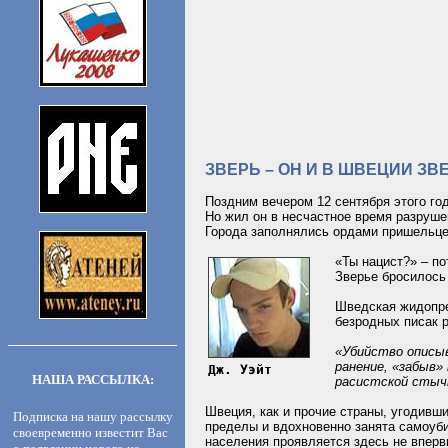
ЗВЕРЬ – ОН И В ШВЕЦИИ ЗВ
Поздним вечером 12 сентября этого го
Но жил он в несчастное время разруше
Города заполнялись ордами пришельцев
«Ты нацист?» – по
Зверье бросилось 
Шведская жидопрес
безродных писак 
«Убийство описыв
ранение, «забыв»
Дж. Уэйт
НАША РАССЫЛКА:
расистской стычк
Швеция, как и прочие страны, угодивш
Подписка на нашу рассылку
пределы и вдохновенно занята самоуб
своевременно известит Вас
населения проявляется здесь не впер