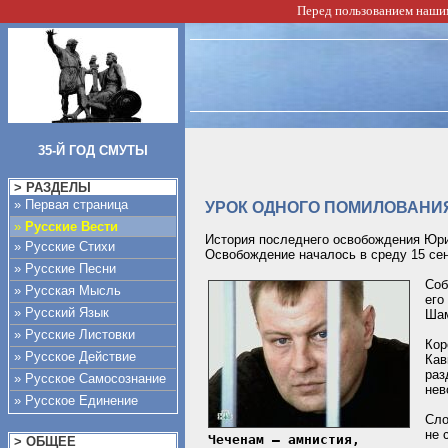
Перед пользованием нашим
35-Й ГОД СМУТЫ
> РАЗДЕЛЫ
» Первая страница
УРОК ОДНОГО ПОМИЛОВАНИ
»
Русские Вести
История последнего освобождения Юрия
» Русские Стихи
Освобождение началось в среду 15 сен
» Русские Песни
Соб
» Русская Мысль
его
» Русский Язык
Шам
» Русские Листовки
Кор
» Русское Действие
Кав
раз
» Русское Самосознание
нев
» Русское Единение
Сло
не 
Чеченам – амнистия,
> ОБЩЕЕ