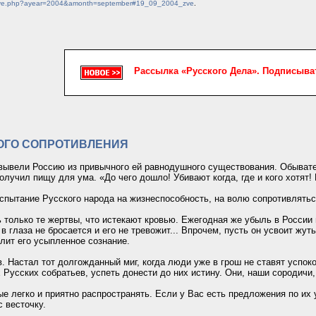
chive.php?ayear=2004&amonth=september#19_09_2004_zve
.
Рассылка «Русского Дела». Подписыв
КОГО СОПРОТИВЛЕНИЯ
вывели Россию из привычного ей равнодушного существования. Обывате
получил пищу для ума. «До чего дошло! Убивают когда, где и кого хотят!
испытание Русского народа на жизнеспособность, на волю сопротивлять
ь только те жертвы, что истекают кровью. Ежегодная же убыль в России 
 глаза не бросается и его не тревожит... Впрочем, пусть он усвоит жут
елит его усыпленное сознание.
в. Настал тот долгожданный миг, когда люди уже в грош не ставят успок
Русских собратьев, успеть донести до них истину. Они, наши сородичи, 
ые легко и приятно распространять. Если у Вас есть предложения по их
 весточку.