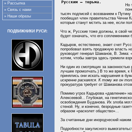
Русским – тюрьма.
» Рассылка
Но 
пон
» Связь с нами
тысяч подписей с воззванием к Путину
» Наши образы
пообещал член правительства Чечни Ка
которые станут мстить за нее, если по
ПОДВИЖНИКИ РУСИ:
Что ж, Русские тоже должны, в свой ч
будет означать, что его соплеменники 
Кадыров, естественно, знает счет Русс
попробовал взять продажную власть на
руководит генерал Шаманов, В. Зима: 
хотим, чтобы завтра здесь гремели взр
Ни один из смотрящих за законностью р
лучшее промолчать.) В то же время, к
принялись они искать нарушения в бум
искренне раскаялся. К тому же он то
прокуратура требует от Шаманова отоз
Помимо угроз Кадырова «давление» на
Алексеевой... Глубокая, на генетичес
освобождения Буданова. Их злоба могл
стеной. Ну, и конечно, безродные газе
образом «расколет общество»…
За считанные дни инородческий нажим
Подробности закулисного вымогательст