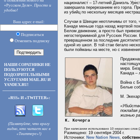
о появлении нового на
националист – 17-летний Даниэль Урес
«Русском Деле».
Просто и
завершила перерезанием его горла. П
удобно!
из убийц по нескольку месяцев нестра
Случаи в Швеции неотличимы от того, 
Ваш адрес e-mail:
Канаде меньше года назад жертвой пох
Белом движении, а просто был привезе
Подписаться
негостеприимной для Русских России. 
превращенном за последние десятилети
Отменить подписку
одной из школ. В той стае бегало неск
были пойманы на месте, но с извинения
Продажная
настоящую
НАШИ СОРАТНИКИ НЕ
мира. Без
ПОЛЬЗУЮТСЯ
Канада – 
ПОДОЗРИТЕЛЬНЫМИ
УСЛУГАМИ MAIL.RU И
Война с Б
YANDEX.RU!
Белые соб
М. Экехар
«RSS» И «TWITTER»:
«Убийство
покладая 
жизнью ра
К. Кочерга
(Памятуйте, что врагу
видно, кто читает нас в
При написании использовано 10 нерусских слов (
Размещено: 19 сентября 2004 г.
«Твиттере»!)
Источники:
New Nation News
,
собстве