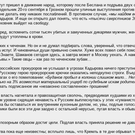
тут пришел в движение народ, которому после Беслана и подрыва двух
едельник 20-го сентября в Грозном прошли уличные выступления против
 не делать ему никаких послаблений. В противном случае,
«мы найдем в
дыров. И еще он открыто дал понять, что есть
«тысячи сверстников Э
лковник выйдет на свободу.
еред, вспомнить сотни тысяч убитых и замученных дикарями мужчин, жен
будут утоплены в крови.
ких к чеченам. Но он и не думал подбирать слова, уверенный, что отвеча
 испуг. И чиновничьи души привычно сникли. Хуже всех повел себя пом
«Знаете, Шаманов сегодня здесь, а завтра может в Москву уехать. А на
ывы.» Такие овцы – как раз по чеченским зубам...
оссийских прокуроров не услышал в угрозах Кадырова ничего преступног
 Русскому герою прокурорские крючки оказались неподкупно строги. Въе
агах о его помиловании:
«Буданов пробыл в колонии слишком мало... Не
лько на 3% возместил материальный ущерб по судебным искам родите
вать подписанное им «незаконно составленное» прошение!
 власть нагнетала и правозащитная сволочь, предводимая худшими из 
ком уровне сидящая ненависть к Русским выплеснулась у этих «гуманис
а бы оставаться их внутренним кухонным делом, но, увы, подлые голос
тчики были все эти дни заодно с остальной нерусью, пугая власть и обы
 позорным образом достиг цели. Подлая власть приняла решение не дав
ва пока еще неизвестны; всплыло лишь, что Кремль в те дни обрывал 