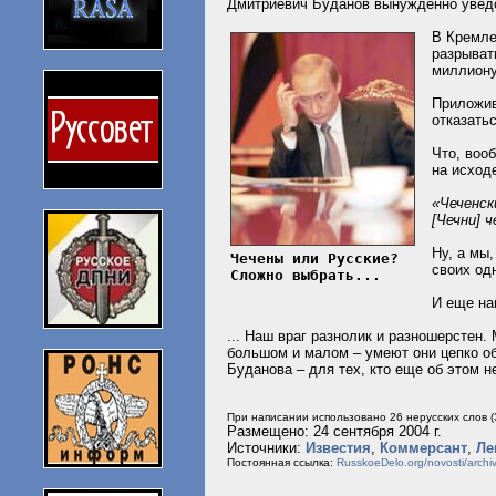
Дмитриевич Буданов вынужденно уведом
В Кремле
разрыват
миллиону
Приложив
отказать
Что, воо
на исход
«Чеченск
[Чечни] 
Ну, а мы
Чечены или Русские?
своих од
Сложно выбрать...
И еще на
... Наш враг разнолик и разношерстен.
большом и малом – умеют они цепко об
Буданова – для тех, кто еще об этом н
При написании использовано 26 нерусских слов (
Размещено: 24 сентября 2004 г.
Источники:
Известия
,
Коммерсант
,
Ле
Постоянная ссылка:
RusskoeDelo.org/novosti/ar