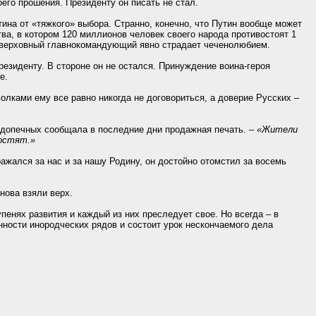
го прошения. Президенту он писать не стал.
ина от «тяжкого» выбора. Странно, конечно, что Путин вообще может
ва, в котором 120 миллионов человек своего народа противостоят 1
ш верховный главнокомандующий явно страдает чеченолюбием.
езиденту. В стороне он не остался. Принуждение воина-героя
е.
олками ему все равно никогда не договориться, а доверие Русских –
подопечных сообщала в последние дни продажная печать. –
«Жители
ростят.»
ажался за нас и за нашу Родину, он достойно отомстил за восемь
нова взяли верх.
пенях развития и каждый из них преследует свое. Но всегда – в
ности инородческих рядов и состоит урок нескончаемого дела