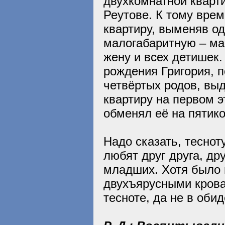
двухкомнатной кварт
Реутове. К тому вре
квартиру, выменяв о
малогабаритную – мам
жену и всех детишек.
рождения Григория, п
четвёртых родов, вы
квартиру на первом э
обменял её на пятико
Надо сказать, тесно
любят друг друга, д
младших. Хотя было 
двухъярусными кроват
тесноте, да не в оби