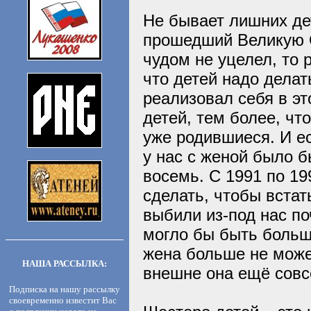
Не бывает лишних де
прошедший Великую От
чудом не уцелел, то 
что детей надо делат
реализовал себя в э
детей, тем более, чт
уже родившиеся. И е
у нас с женой было б
восемь. С 1991 по 19
сделать, чтобы встат
выбили из-под нас по
могло бы быть больш
жена больше не може
НАША РАССЫЛКА:
внешне она ещё сов
Подписка на нашу рассылку
своевременно известит Вас