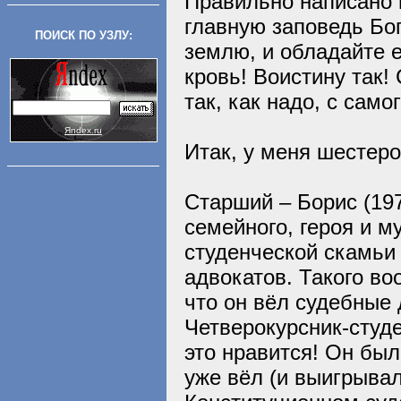
Правильно написано в
главную заповедь Бог
ПОИСК ПО УЗЛУ:
землю, и обладайте 
кровь! Воистину так!
так, как надо, с само
Яndex.ru
Итак, у меня шестеро
Старший – Борис (197
семейного, героя и м
студенческой скамьи
адвокатов. Такого во
что он вёл судебные 
Четверокурсник-студ
это нравится! Он был
уже вёл (и выигрывал