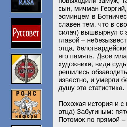
повыходили замуж, т
сын, мичман Георгий
эсминцем в Ботническ
славен тем, что в с
силач) вышвырнул с 
главой – небезызвест
отца, белогвардейски
его память. Двое мл
художники, видя судь
решились обзаводить
известно, и умерли б
душу эта статистика.
Похожая история и с 
отца) Забугиным: пят
Потомок по прямой – т