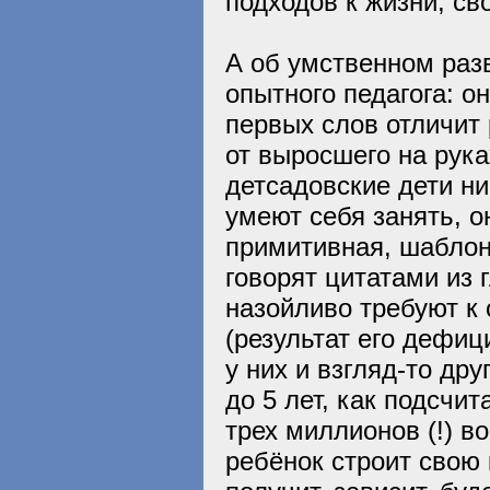
подходов к жизни, св
А об умственном разв
опытного педагога: он
первых слов отличит 
от выросшего на рука
детсадовские дети ни
умеют себя занять, о
примитивная, шаблон
говорят цитатами из 
назойливо требуют к
(результат его дефиц
у них и взгляд-то дру
до 5 лет, как подсчи
трех миллионов (!) в
ребёнок строит свою к