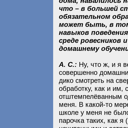
дома, навалилось на
что – в большей с
обязательном обра
может быть, в то
навыков поведения
среде ровесников и
домашнему обучен
А. С.:
Ну, что ж, и я 
совершенно домашний
дико смотреть на св
обработку, как и им
отштемпелёванным о
меня. В какой-то мер
школе у меня не был
парочка таких, как я