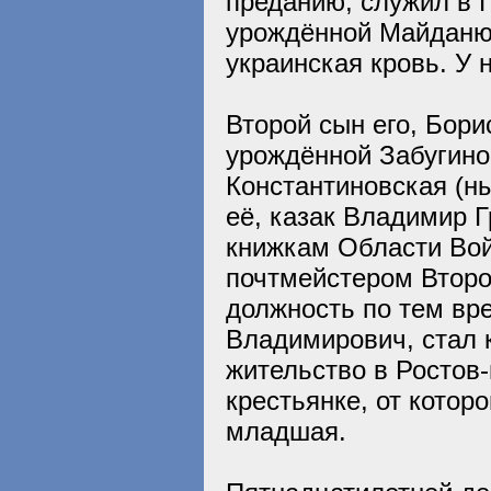
преданию, служил в 
урождённой Майданюк
украинская кровь. У 
Второй сын его, Бори
урождённой Забугиной
Константиновская (ны
её, казак Владимир 
книжкам Области Вой
почтмейстером Второ
должность по тем вр
Владимирович, стал 
жительство в Ростов-
крестьянке, от котор
младшая.