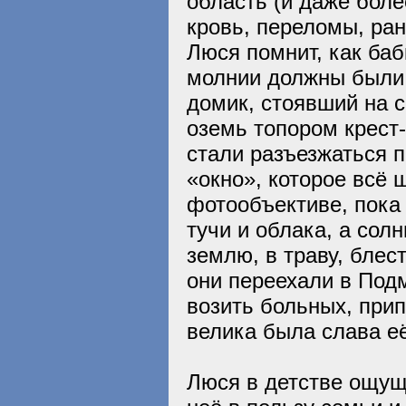
область (и даже боле
кровь, переломы, ран
Люся помнит, как баб
молнии должны были 
домик, стоявший на 
оземь топором крест-
стали разъезжаться п
«окно», которое всё 
фотообъективе, пока
тучи и облака, а солн
землю, в траву, бле
они переехали в Подм
возить больных, прип
велика была слава е
Люся в детстве ощуща