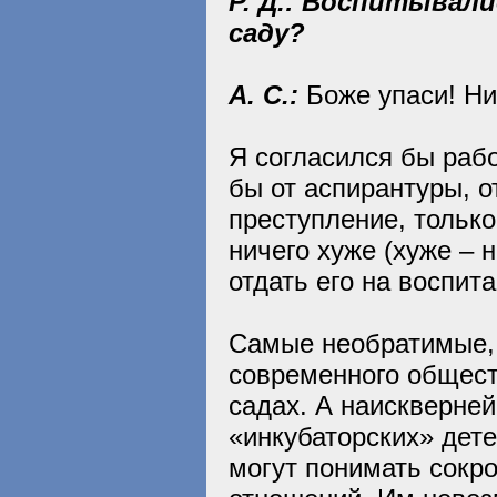
Р. Д.: Воспитывали
саду?
А. С.:
Боже упаси! Ни
Я согласился бы рабо
бы от аспирантуры, о
преступление, только
ничего хуже (хуже – н
отдать его на воспит
Самые необратимые, 
современного обществ
садах. А наискверней
«инкубаторских» дете
могут понимать сокр