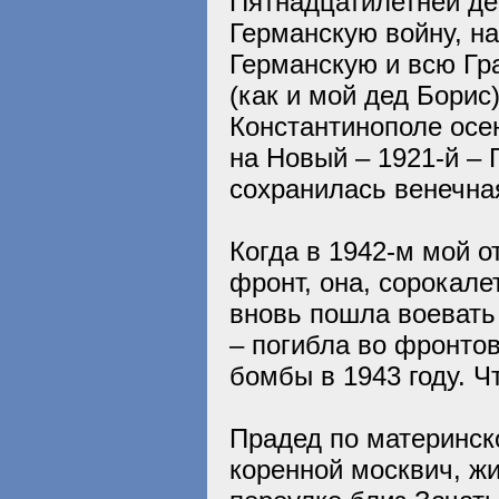
Пятнадцатилетней де
Германскую войну, н
Германскую и всю Гр
(как и мой дед Борис
Константинополе осен
на Новый – 1921-й – 
сохранилась венечна
Когда в 1942-м мой о
фронт, она, сорокале
вновь пошла воевать
– погибла во фронто
бомбы в 1943 году. Ч
Прадед по материнск
коренной москвич, ж