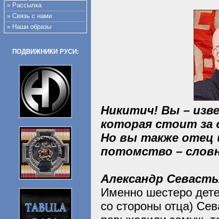
» Рассылка
» Связь с нами
» Наши образы
ПОДВИЖНИКИ РУСИ:
Никитич! Вы – изв
которая стоит за 
Но вы также отец 
потомство – словно
Александр Севаст
Именно шестеро дете
со стороны отца) Сев