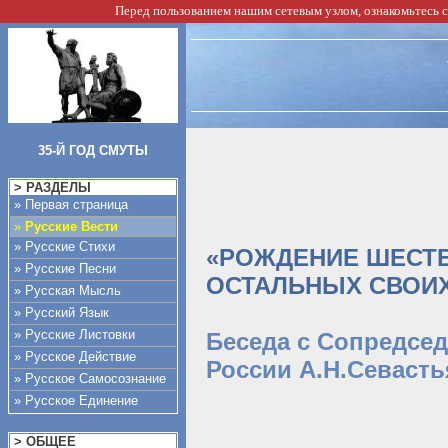
Перед пользованием нашим сетевым узлом, ознакомьтесь 
35-Й ГОД СМУТЫ
> РАЗДЕЛЫ
» Первая страница
»
Русские Вести
» Русские Стихи
«РОЖДЕНИЕ ШЕСТЕ
» Русские Песни
ОСТАЛЬНЫХ СВОИ
» Русская Мысль
» Русский Язык
» Русские Листовки
Беседа с Сопредсе
» Русское Действие
России А.Н.Севаст
» Русское Самосознание
» Русское Единение
> ОБЩЕЕ