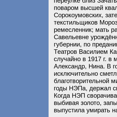
переулке близ Зачат
поваром высшей квал
Сорокоумовских, зате
текстильщиков Морозо
ремесленник; мать р
Савельевне урождённ
губернии, по предани
Театров Василием Кар
случайно в 1917 г. в
Александр, Нина. В 
исключительно сметл
благотворительной ми
годы НЭПа, держал св
Когда НЭП сворачива
выбивая золото, запы
выпустила умирать н