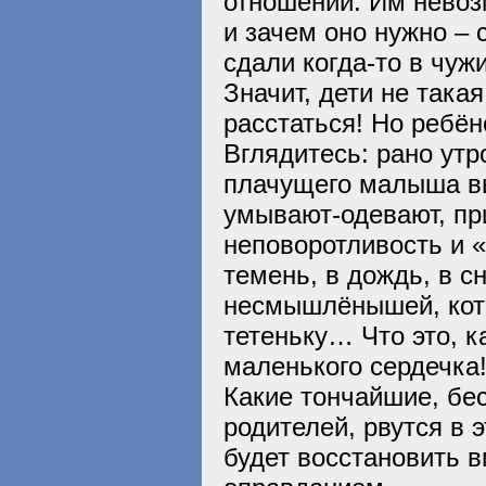
отношений. Им невозм
и зачем оно нужно – 
сдали когда-то в чу
Значит, дети не така
расстаться! Но ребёно
Вглядитесь: рано утр
плачущего малыша вы
умывают-одевают, при
неповоротливость и «
темень, в дождь, в сн
несмышлёнышей, кото
тетеньку… Что это, к
маленького сердечка
Какие тончайшие, бе
родителей, рвутся в 
будет восстановить в