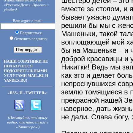
Шестеро детей – это 
о появлении нового на
«Русском Деле».
Просто и
вместе за столом, и 
удобно!
бывает ужасно думать
Ваш адрес e-mail:
решили бы мы с женой
Машеньки, такой тала
Подписаться
Отменить подписку
воплощающей мой хар
бы на Машеньке – и ч
доброй красавицы и 
НАШИ СОРАТНИКИ НЕ
Никитки! Ведь мы зап
ПОЛЬЗУЮТСЯ
ПОДОЗРИТЕЛЬНЫМИ
как это и делает бо
УСЛУГАМИ MAIL.RU И
YANDEX.RU!
непроснувшихся совр
землю томящиеся в 
«RSS» И «TWITTER»:
прекрасной нашей Зе
наверное, дать жизн
не дали. Слава богу, 
(Памятуйте, что врагу
видно, кто читает нас в
«Твиттере»!)