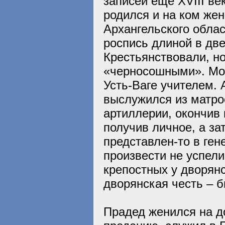
записей еще XVIII век
родился и на ком жен
Архангельского облас
роспись длиной в две
Крестьянствовали, н
«черносошными». Мо
Усть-Ваге учителем. 
выслужился из матро
артиллерии, окончив 
получив личное, а за
представлен-то в ген
произвести не успел
крепостных у дворянс
дворянская честь – б
Прадед женился на д