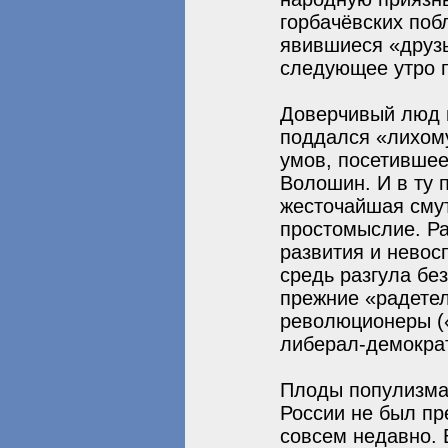
горбачёвских поб
явившиеся «друзь
следующее утро п
Доверчивый люд 
поддался «лихому
умов, посетившее
Волошин. И в ту п
жесточайшая смут
простомыслие. Ра
развития и невос
средь разгула бе
прежние «радетел
революционеры («
либерал-демокра
Плоды популизма
России не был пр
совсем недавно. 