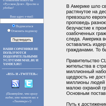
о появлении нового на
«Русском Деле».
Просто и
В Америке шло св
удобно!
растянутое на де
превзошло европе
Ваш адрес e-mail:
проповедь разнок
Подписаться
безучастие к про
Отменить подписку
озабоченных граж
следа. Америка в
оставались изде
НАШИ СОРАТНИКИ НЕ
гражданами. То б
ПОЛЬЗУЮТСЯ
ПОДОЗРИТЕЛЬНЫМИ
Правительство СШ
УСЛУГАМИ MAIL.RU И
YANDEX.RU!
жительства в стра
миллионный набор
«RSS» И «TWITTER»:
щедрость не дост
миллионы людей п
малою охраной гр
Основным постав
(Памятуйте, что врагу
видно, кто читает нас в
«Твиттере»!)
Путь к достижени