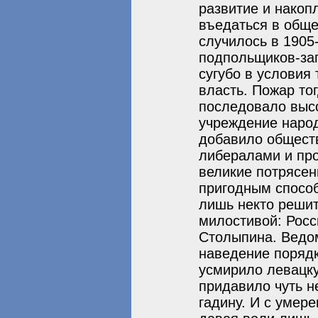
развитие и накоп
въедаться в общ
случилось в 1905
подпольщиков-за
сугубо в условия
власть. Пожар тог
последовало выс
учреждение народ
добавило обществ
либералами и про
великие потрясен
пригодным способ
лишь некто решит
милостивой: Росс
Столыпина. Ведом
наведение порядк
усмирило левацк
придавило чуть н
гадину. И с умер