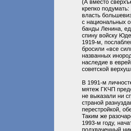
(А вместо сверхъ
крепко подумать:
власть большеви
с национальных о
банды Ленина, ед
спину войску Юд
1919-м, послабле
бросили «все сил
названных инород
наследие в еврей
советской верхушк
В 1991-м личност
мятеж ГКЧП предс
не выказали ни с
страной разнузда
перестройкой, об
Таким же разочар
1993-м году, нач
подхваченный ник