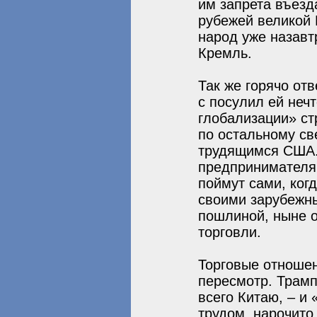
им запрета въезд
рубежей великой 
народ уже назавт
Кремль.
Так же горячо от
с посулил ей неч
глобализации» ст
по остальному св
трудящимся США. 
предпринимателям
поймут сами, ког
своими зарубежны
пошлиной, ныне о
торговли.
Торговые отноше
пересмотр. Трамп
всего Китаю, – и
трудом, нарочито