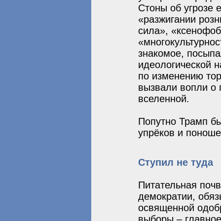
Стоны об угрозе 
«разжигании розн
сила», «ксенофоб
«многокультурнос
знакомое, посыпа
идеологической н
по изменению то
вызвали вопли о 
вселенной.
Попутно Трамп б
упрёков и поноше
Ступил не туда
Питательная почв
демократии, обяз
освященной одоб
выборы – главное