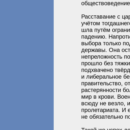
обществоведение 
Расставание с ца
учётом тогдашнег
шла путём ограни
падению. Напроти
выбора только п
державы. Она ост
непреложность по
прошло без тяжки
подхвачено твёр
и либеральное бе
правительство, о
растерянности б
мир в крови. Вое
всюду не везло, 
пролетариата. И 
не обязательно п