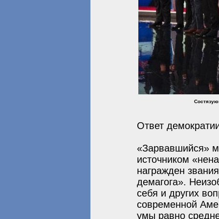
Состязующ
Ответ демократии
«Зарвавшийся» м
источником «нена
награжден звани
демагога». Неизо
себя и других воп
современной Амер
умы равно средн