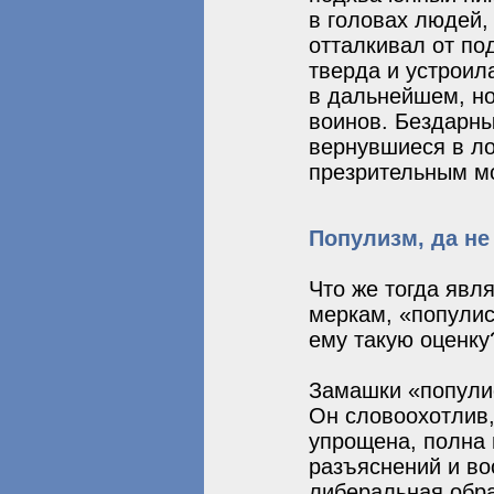
в головах людей,
отталкивал от по
тверда и устроил
в дальнейшем, но
воинов. Бездарны
вернувшиеся в ло
презрительным м
Популизм, да не т
Что же тогда явл
меркам, «популис
ему такую оценку
Замашки «популис
Он словоохотлив,
упрощена, полна 
разъяснений и во
либеральная обра