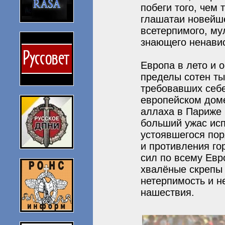
побеги того, чем 
глашатаи новейше
всетерпимого, му
знающего ненавис
Европа в лето и 
пределы сотен ты
требовавших себе
европейском доме
аллаха в Париже
больший ужас исп
устоявшегося пор
и противления го
сил по всему Евр
хвалёные скрепы
нетерпимость и н
нашествия.