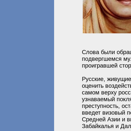
Слова были обращ
подвергшемся мул
проигравшей стор
Русские, живущие
оценить воздейств
самом верху росс
узнаваемый покля
преступность, ос
введет визовый 
Средней Азии и в
Забайкалья и Дал