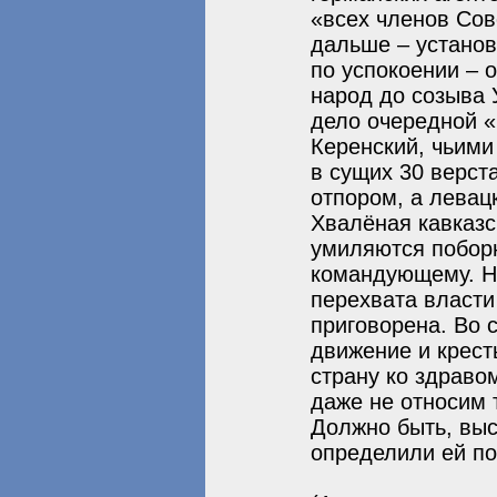
«всех членов Сов
дальше – установ
по успокоении – 
народ до созыва 
дело очередной «
Керенский, чьими
в сущих 30 верст
отпором, а левац
Хвалёная кавказс
умиляются поборн
командующему. Но
перехвата власт
приговорена. Во
движение и крест
страну ко здраво
даже не относим 
Должно быть, вы
определили ей по