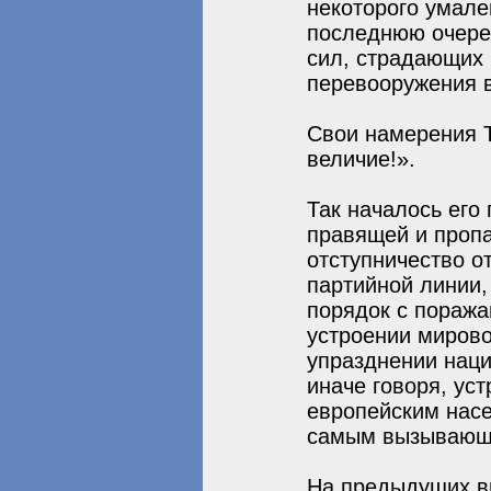
некоторого умале
последнюю очере
сил, страдающих 
перевооружения в
Свои намерения 
величие!».
Так началось его
правящей и пропа
отступничество о
партийной линии,
порядок с пораж
устроении мирово
упразднении наци
иначе говоря, ус
европейским насе
самым вызывающ
На предыдущих вы