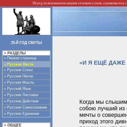
Перед пользованием нашим сетевым узлом, ознакомьтесь 
35-Й ГОД СМУТЫ
> РАЗДЕЛЫ
» Первая страница
«И Я ЕЩЁ ДАЖЕ 
»
Русские Вести
» Русские Стихи
» Русские Песни
» Русская Мысль
» Русский Язык
» Русские Листовки
Когда мы слышим 
» Русское Действие
» Русское Самосознание
собою лучший из 
» Русское Единение
мечты о соверше
приход этого див
> ОБЩЕЕ