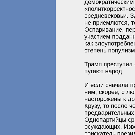
демократическим 
«политкорректнос
средневековьи. З
не приемлются, т
Оспаривание, пер
участием подданн
как злоупотребле
степень популизма
Трамп преступил 
пугают народ.
И если сначала п
ним, скорее, с л
насторожены к др
Крузу, то после 
предварительных 
Однопартийцы ср
осуждающих. Изв
соискатель прези