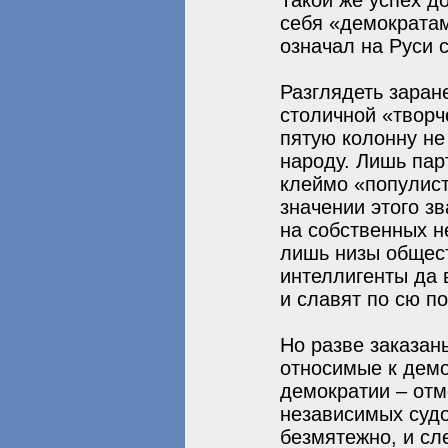
Такой же успех д
себя «демократам
означал на Руси 
Разглядеть заран
столичной «творч
пятую колонну не
народу. Лишь пар
клеймо «популист
значении этого з
на собственных н
лишь низы общес
интеллигенты да 
и славят по сю по
Но разве заказан
относимые к дем
демократии – отм
независимых судо
безмятежно, и сл