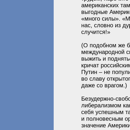
американских та
выгодные Америке
«много силы». «М
нас, словно из д
случится!»
(О подобном же б
международной св
выжить и поднять
кричат российски
Путин – не попул
во славу открыто
даже со врагом.)
Безудержно-своб
либерализмом как
себя успешным т
и полновесным о
значение Америки