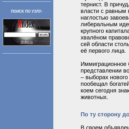
тернист. В причу
власти с равным 
ПОИСК ПО УЗЛУ:
наглостью завоев
либеральным идеа
крупного капитал
хвалёном правово
Яndex.ru
сей области столь
её первого лица.
Иммиграционное 
представлении во
– выборах нового
пообещал богатей
коем сегодня зна
животных.
По ту сторону д
В своем объявлен