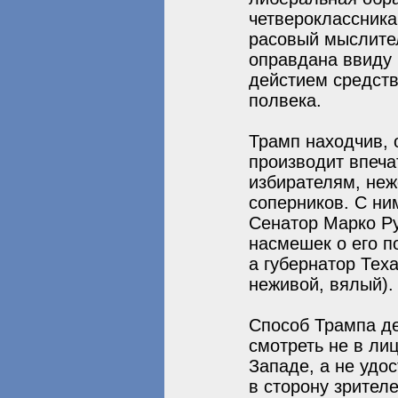
четвероклассника
расовый мыслител
оправдана ввиду 
дейстием средств
полвека.
Трамп находчив, о
производит впеча
избирателям, не
соперников. С ни
Сенатор Марко Р
насмешек о его п
а губернатор Тех
неживой, вялый). 
Способ Трампа д
смотреть не в ли
Западе, а не удо
в сторону зрител