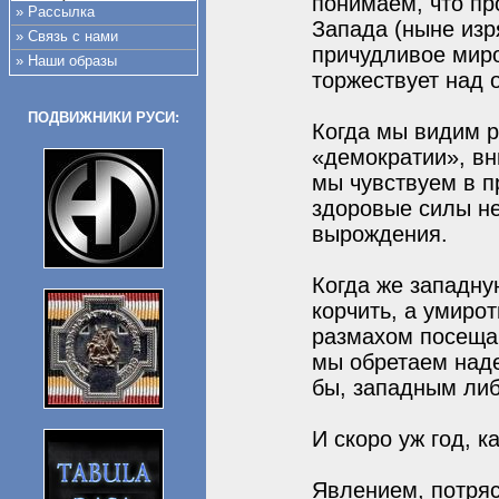
понимаем, что пр
» Рассылка
Запада (ныне изр
» Связь с нами
причудливое миро
» Наши образы
торжествует над 
ПОДВИЖНИКИ РУСИ:
Когда мы видим р
«демократии», вн
мы чувствуем в п
здоровые силы не
вырождения.
Когда же западну
корчить, а умирот
размахом посещаю
мы обретаем наде
бы, западным либ
И скоро уж год, 
Явлением, потряс