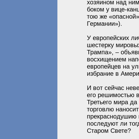
хозяином над ним
боком у вице-кан
тою же «опасной»
Германии»).
У европейских ли
шестерку мировых
Трампа», – объяв
восхищением напо
европейцев на ул
избрание в Амери
И вот сейчас нев
его решимостью в
Третьего мира да
торговлю наносит
прекраснодушию 
последуют ли тог
Старом Свете?