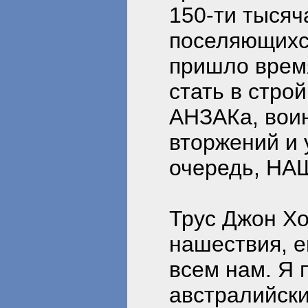
150-ти тысяч
поселяющихс
пришло врем
стать в стро
АНЗАКа, воин
вторжений и 
очередь, НА
Трус Джон Хо
нашествия, е
всем нам. Я 
австралийски