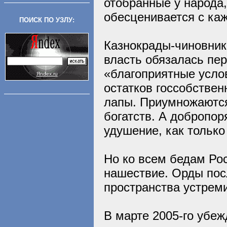
отобранные у народа,
обесценивается с ка
ПОИСК ПО УЗЛУ:
Казнокрады-чиновники
власть обязалась пе
«благоприятные усло
Яndex.ru
остатков госсобстве
лапы. Приумножаются
богатств. А добропо
удушение, как только
Но ко всем бедам Ро
нашествие. Орды пос
пространства устрем
В марте 2005-го убе