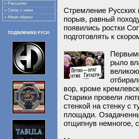
» Рассылка
Стремление Русских 
» Связь с нами
» Наши образы
порыв, равный поход
появились ростки Со
ПОДВИЖНИКИ РУСИ:
подготовлять к скоро
Первыми
рыло вл
великою
отбирал
вор, кроме кремлевск
Старики провели люты
стенкой на стенку с
площади. Озадаченн
отщипнув немногое, 