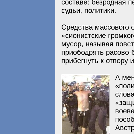
составе: безродная п
судьи, политики.
Средства массового о
«сионистские громко
мусор, называя повс
приободрять расово-
прибегнуть к отпору 
А мен
«поли
слова
«защ
воева
пособ
Австр