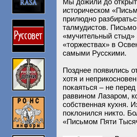
Мы дожили до открыт
историческом «Письм
прилюдно разбиратьс
талмудистов. Письмо
«мучительный стыд» з
«торжествах» в Освен
самыми Русскими.
Позднее появились о
хотя и неприкоснове
покаяться – не перед
раввином Лазаром, к
собственная кухня. 
поклонился никто. Бо
«Письмом Пяти Тысяч