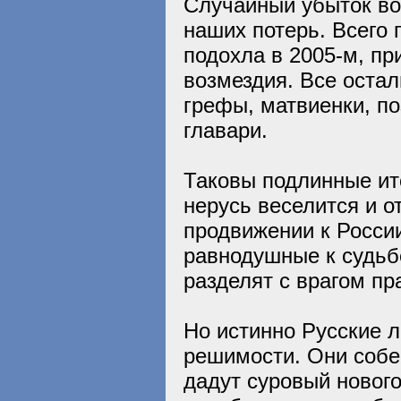
Случайный убыток во
наших потерь. Всего 
подохла в 2005-м, п
возмездия. Все остал
грефы, матвиенки, п
главари.
Таковы подлинные ито
нерусь веселится и о
продвижении к России
равнодушные к судьбе
разделят с врагом пр
Но истинно Русские 
решимости. Они собер
дадут суровый нового