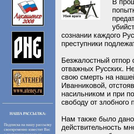
В про
попыт
преда
убийс
сознании каждого Ру
преступники подлежа
Безжалостный отпор 
отважных Русских. Н
свою смерть на наше
Иванниковой, отстояв
насильником и при п
свободу от злобного
НАША РАССЫЛКА:
Нам также было дано 
Подписка на нашу рассылку
действительность мно
своевременно известит Вас