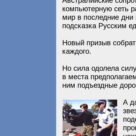
Австралийские сопро
компьютерную сеть р
мир в последние дни 
подсказка Русским 
Новый призыв собрат
каждого.
Но сила одолела силу
в места предполагае
ним подъездные доро
А д
зве
под
про