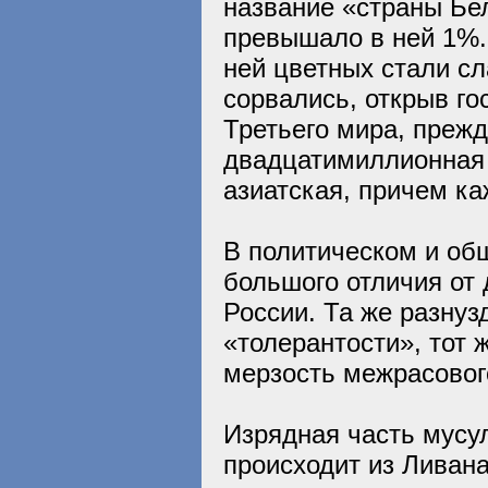
название «страны Бел
превышало в ней 1%. 
ней цветных стали сл
сорвались, открыв го
Третьего мира, прежд
двадцатимиллионная 
азиатская, причем к
В политическом и об
большого отличия от 
России. Та же разнуз
«толерантости», тот 
мерзость межрасовог
Изрядная часть мусу
происходит из Ливан