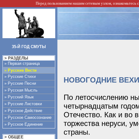
Перед пользованием нашим сетевым узлом, ознакомьтесь 
35-Й ГОД СМУТЫ
> РАЗДЕЛЫ
» Первая страница
»
Русские Вести
» Русские Стихи
НОВОГОДНИЕ ВЕХИ
» Русские Песни
» Русская Мысль
По летосчислению ны
» Русский Язык
» Русские Листовки
четырнадцатым годо
» Русское Действие
Отечество. Как и во 
» Русское Самосознание
торжества неруси, у
» Русское Единение
страны.
> ОБЩЕЕ