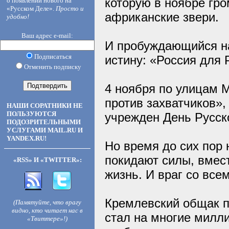
которую в ноябре гр
о появлении нового на
«Русском Деле».
Просто и
африканские звери.
удобно!
Ваш адрес e-mail:
И пробуждающийся на
Подписаться
истину: «Россия для 
Отменить подписку
4 ноября по улицам 
против захватчиков»,
НАШИ СОРАТНИКИ НЕ
ПОЛЬЗУЮТСЯ
учрежден День Русско
ПОДОЗРИТЕЛЬНЫМИ
УСЛУГАМИ MAIL.RU И
YANDEX.RU!
Но время до сих пор 
покидают силы, вмест
«RSS» И «TWITTER»:
жизнь. И враг со все
Кремлевский общак 
(Памятуйте, что врагу
видно, кто читает нас в
стал на многие милли
«Твиттере»!)