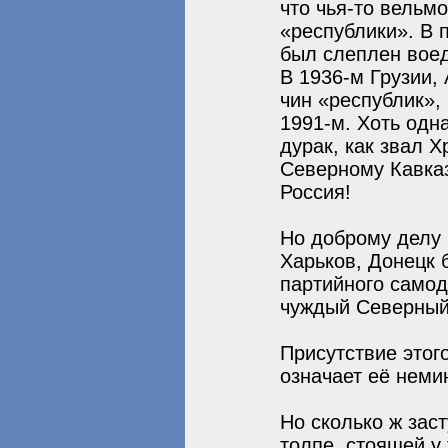
что чья-то вельм
«республики». В 
был слеплен воед
В 1936-м Грузии,
чин «республик»,
1991-м. Хоть одн
дурак, как звал 
Северному Кавка
Россия!
Но доброму делу 
Харьков, Донецк 
партийного самод
чуждый Северный 
Присутствие этог
означает её неми
Но сколько ж заст
толпе, стоящей у