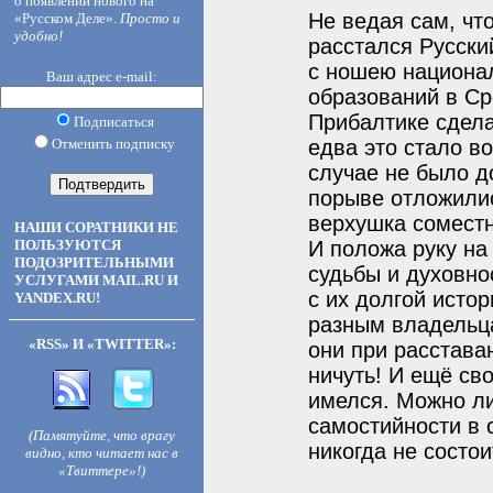
о появлении нового на
Не ведая сам, чт
«Русском Деле».
Просто и
удобно!
расстался Русски
с ношею национал
Ваш адрес e-mail:
образований в Сре
Прибалтике сдел
Подписаться
Отменить подписку
едва это стало в
случае не было д
порыве отложилис
верхушка соместн
НАШИ СОРАТНИКИ НЕ
ПОЛЬЗУЮТСЯ
И положа руку на
ПОДОЗРИТЕЛЬНЫМИ
судьбы и духовно
УСЛУГАМИ MAIL.RU И
с их долгой исто
YANDEX.RU!
разным владельца
«RSS» И «TWITTER»:
они при расстава
ничуть! И ещё св
имелся. Можно ли
самостийности в 
(Памятуйте, что врагу
никогда не состои
видно, кто читает нас в
«Твиттере»!)