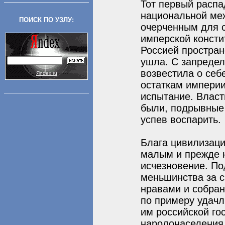
Тот первый распа
национальной ме
ПОИСК ПО УЗЛУ:
очерченным для с
имперской консти
Россией простран
ушла. С запреде
возвестила о себ
Яndex.ru
остаткам империи
испытание. Власт
были, подрывные 
успев воспарить.
Блага цивилизац
малым и прежде 
исчезновение. По
меньшинства за с
нравами и собран
по примеру удачл
им российской го
народонаселения,