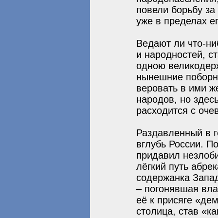
повели борьбу за
уже в пределах е
Ведают ли что-ни
и народностей, с
одною великодер
нынешние поборни
веровать в ими 
народов, но здесь
расходится с оче
Раздавленный в г
вглубь России. П
придавил незлоб
лёгкий путь абре
содержанка Запа
– погонявшая вла
её к присяге «де
столица, став «к