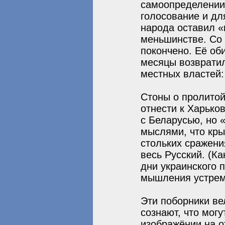
самоопределении
голосование и дл
народа оставил «
меньшинстве. Со
покончено. Её об
месяцы возвратил
местных властей:
Стоны о пролитой
отнести к Харько
с Беларусью, но 
мыслями, что кры
стольких сражени
весь Русский. (К
дни украинского п
мышления устремл
Эти поборники ве
сознают, что мог
изображёнии на о