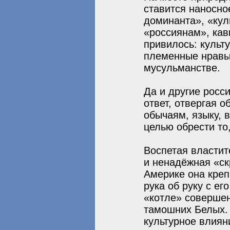
ставится наносно
доминанта», «кул
«россиянам», кав
привилось: культ
племенные нравы
мусульманстве.
Да и другие росс
ответ, отвергая о
обычаям, языку, 
целью обрести то
Воспетая властит
и ненадёжная «скр
Америке она креп
рука об руку с е
«котле» соверше
тамошних Белых.
культурное влиян