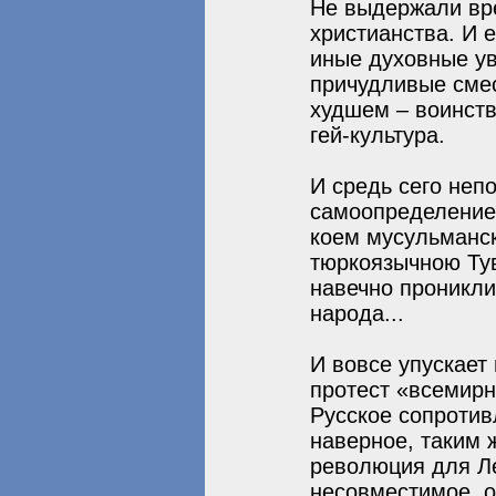
Не выдержали вр
христианства. И 
иные духовные ув
причудливые смес
худшем – воинств
гей-культура.
И средь сего неп
самоопределение
коем мусульманс
тюркоязычною Ту
навечно проникли
народа...
И вовсе упускает
протест «всемирн
Русское сопротив
наверное, таким 
революция для Ле
несовместимое, о