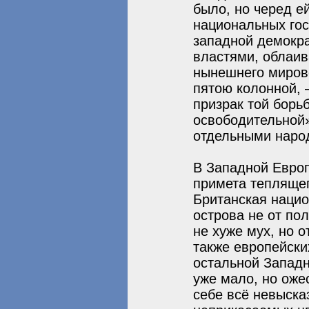
было, но черед е
национальных гос
западной демокр
властями, облаи
нынешнего миров
пятою колонной, 
призрак той борь
освободительной»
отдельными наро
В Западной Евро
примета теплящег
Британская нацио
острова не от по
не хуже мух, но 
также европейски
остальной Запад
уже мало, но оже
себе всё невыска