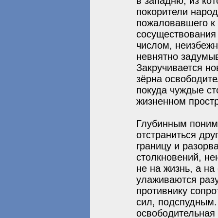
в западню, из ко
покорители народ
пожаловавшего к 
сосуществования 
числом, неизбежн
невнятно задумыв
Закручивается но
зёрна освободите
покуда чуждые ст
жизненном простр
Глубинным поним
отстраниться друг
границу и разорв
столкновений, не
не на жизнь, а н
улаживаются разу
противнику сопро
сил, подспудным.
освободительная 