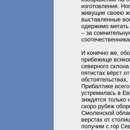
изготовления. Ног
живущие своею жи
выставленные вон
одержимо метать 
– за сомнительну
соотечественника
И конечно же, об
прибежище всяког
северного склона
пятистах вёрст о
обстоятельствах,
Прибалтике всего 
устремилась в Ев
зиждятся только 
скоро рубеж обор
Смоленской облас
верстах от столи
получим с гор Се