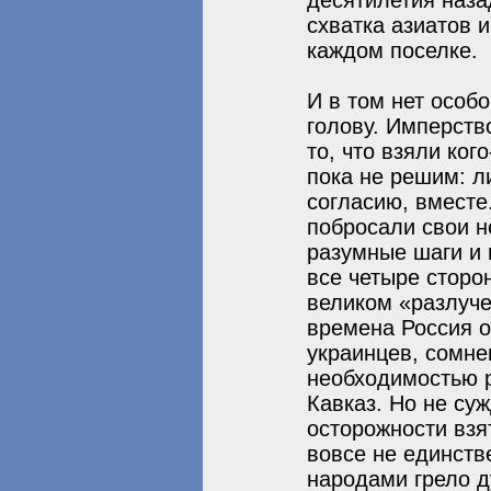
десятилетия наза
схватка азиатов и
каждом поселке.
И в том нет особ
голову. Имперств
то, что взяли ког
пока не решим: л
согласию, вместе
побросали свои 
разумные шаги и 
все четыре сторо
великом «разлуче
времена Россия о
украинцев, сомне
необходимостью р
Кавказ. Но не су
осторожности взя
вовсе не единств
народами грело 