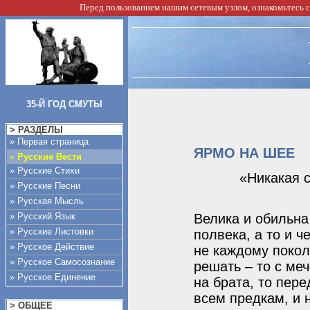
Перед пользованием нашим сетевым узлом, ознакомьтесь 
35-Й ГОД СМУТЫ
> РАЗДЕЛЫ
» Первая страница
ЯРМО НА ШЕЕ
»
Русские Вести
» Русские Стихи
«Никакая 
» Русские Песни
» Русская Мысль
» Русский Язык
Велика и обильна
» Русские Листовки
полвека, а то и ч
» Русское Действие
не каждому поко
» Русское Самосознание
решать – то с ме
» Русское Единение
на брата, то пере
всем предкам, и 
> ОБЩЕЕ