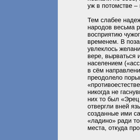
уж в потомстве –
Тем слабее надеж
народов весьма р
восприятию чужог
временем. В поз
увлеклось желани
вере, вырваться 
населением («ас
в сём направлени
преодолело поры
«противоестестве
никогда не гасну
них то был «Эрец
отвергли вней язы
созданные ими с
«ладино» ради то
места, откуда пр