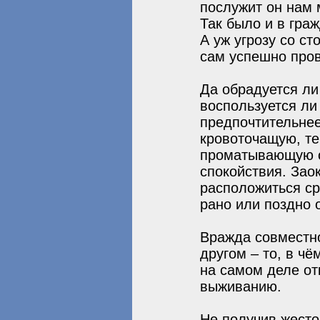
послужит он нам 
Так было и в гра
А уж угрозу со с
сам успешно пров
Да обрадуется ли
воспользуется л
предпочтительнее
кровоточащую, те
проматывающую с
спокойствия. Зао
расположиться ср
рано или поздно о
Вражда совместно
другом – то, в ч
на самом деле от
выживанию.
Не получив жесто