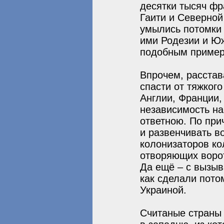
десятки тысяч фр
Гаити и Северной
умылись потомки 
ими Родезии и Юж
подобным пример
Впрочем, расстав
спасти от тяжког
Англии, Франции,
независимость на
ответною. По при
и развенчивать в
колонизаторов ко
отворяющих ворот
Да ещё – с вызы
как сделали пото
Украиной.
Считаные страны 