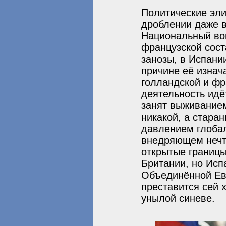
Политические эли
дроблении даже в
Национальный воп
французской сост
занозы, в Испании
причине её изнач
голландской и фр
деятельность идё
занят выживанием,
никакой, а стара
давлением глоба
внедряющем нечто
открытые границы
Британии, но Исп
Объединённой Евр
преставится сей 
унылой синеве.