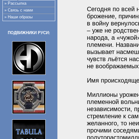
» Рассылка
Сегодня по всей 
» Связь с нами
брожение, причин
» Наши образы
в войну вернулос
– уже не родствен
ПОДВИЖНИКИ РУСИ:
народа, а «чужой»
племени. Названи
вызывает насмеш
чувств льётся на
не воображаемых
Имя происходяще
Миллионы уроженц
племенной вольни
независимости, п
стремление к сам
желанного, то не
прочими соседями
полуторастомилл