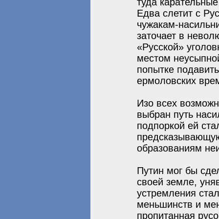
туда карательные
Едва слетит с Рус
чужакам-насильни
заточает в невол
«Русской» уголовн
местом неусыпной
попытке подавить
ермоловских вре
Изо всех возмож
выбран путь наси
подпоркой ей ста
предсказывающую
образованиям неи
Путин мог бы сде
своей земле, уня
устремления стал
меньшинств и мен
пропитанная русо