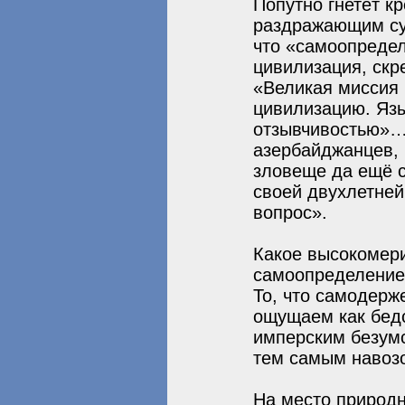
Попутно гнетёт к
раздражающим су
что «самоопредел
цивилизация, скр
«Великая миссия 
цивилизацию. Язы
отзывчивостью»… 
азербайджанцев, р
зловеще да ещё с
своей двухлетней
вопрос».
Какое высокомери
самоопределение
То, что самодерж
ощущаем как бедс
имперским безумс
тем самым навозо
На место природн