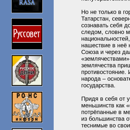
Но не только в г
Татарстан, север
сознавать себя д
следом, словно м
национальностей,
нашествие в неё 
Союза и через да
«землячествами»
землячества при
противостояние. 
народа – основат
государства.
Придя в себя от 
меньшинств как «
потрёпанные в ме
из большинства о
теснимые во свои