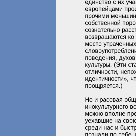
единство с их уч
европейцами прои
прочими меньшин
собственной пор
сознательно расс
возвращаются ко 
месте утраченных
словоупотреблен
поведения, духов
культуры. (Эти с
отличности, непо
идентичности», чт
поощряется.)
Но и расовая общ
инокультурного в
можно вполне пре
уехавшие на свою
среди нас и быст
познали по себе, 