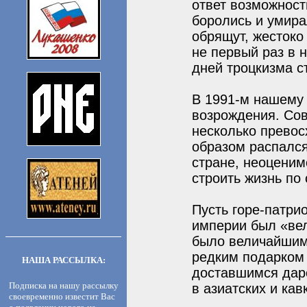
ответ возможность
боролись и умира
обрящут, жесток
не первый раз в 
дней троцкизма с
В 1991-м нашему 
возрождения. Сов
несколько превос
образом распался
стране, неоценим
строить жизнь по
Пусть горе-патри
империи был «вел
было величайшим
редким подарком 
НАША РАССЫЛКА:
доставшимся даро
Подписка на нашу рассылку
в азиатских и кав
своевременно известит Вас