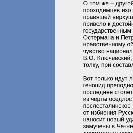
О том же – друго
проходимцев изо 
правящей верхушк
привело к досто
государственным
Остермана и Петр
нравственному об
чувство национал
В.О. Ключевский,
толку, при соста
Вот только идут 
геноцид преподно
последнее столет
из черты оседлос
послесталинское
от избиения Русс
наносит новый уд
замучены в Чечне