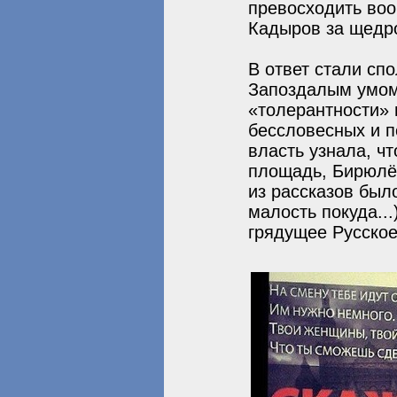
превосходить воо
Кадыров за щедро
В ответ стали спо
Запоздалым умом,
«толерантности» 
бессловесных и п
власть узнала, ч
площадь, Бирюлёв
из рассказов был
малость покуда..
грядущее Русское