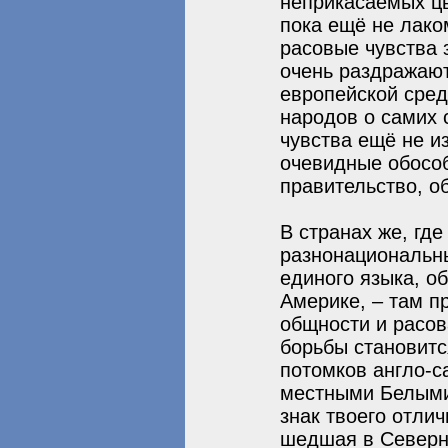
неприкасаемых цв
пока ещё не лако
расовые чувства 
очень раздражают
европейской сред
народов о самих 
чувства ещё не и
очевидные обосо
правительство, о
В странах же, гд
разнонациональны
единого языка, о
Америке, – там п
общности и расо
борьбы становитс
потомков англо-с
местными Белыми 
знак твоего отлич
шедшая в Северн