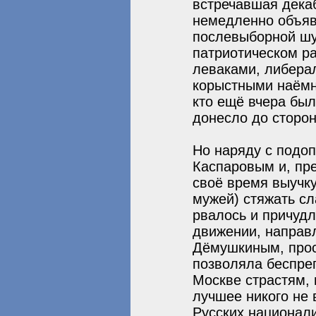
встречавшая дека
немедленно объяв
послевыборной шу
патриотическом р
леваками, либера
корыстными наёмн
кто ещё вчера бы
донесло до сторо
Но наряду с подо
Каспаровым и, пр
своё время выучку
мужей) стяжать с
рвалось и причуд
движении, направ
Дёмушкиным, прос
позволяла беспреп
Москве страстям, 
лучшее никого не 
Русских национали