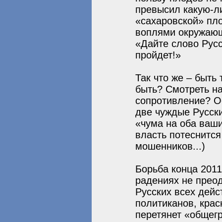
превысил какую-л
«сахаровской» пл
воплями окружающи
«Дайте слово Русс
пройдет!»
Так что же – быть
быть? Смотреть на
сопротивление? Ос
две чуждые Русски
«чума на оба ваши
власть потеснится
мошенников...)
Борьба конца 2011
радениях не прео
Русских всех дейс
политиканов, крас
перетянет «общегр