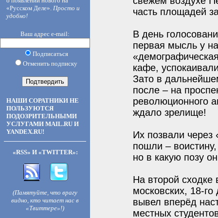
свежем воздухе П
о появлении нового на
«Русском Деле».
Просто и
часть площадей з
удобно!
В день голосовани
Ваш адрес e-mail:
первая мысль у на
Подписаться
«демографическая
Отменить подписку
кафе, успокаивал
Зато в дальнейше
после – на проспе
революционного а
НАШИ СОРАТНИКИ НЕ
ПОЛЬЗУЮТСЯ
ждало зрелище!
ПОДОЗРИТЕЛЬНЫМИ
УСЛУГАМИ MAIL.RU И
YANDEX.RU!
Их позвали через «
пошли – воистину,
«RSS» И «TWITTER»:
но в какую позу о
На второй сходке 
московских, 18-го
(Памятуйте, что врагу
видно, кто читает нас в
вывел вперёд нас
«Твиттере»!)
местных студенто