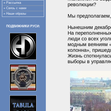
» Рассылка
революции?
» Связь с нами
» Наши образы
Мы предполагаем, 
ПОДВИЖНИКИ РУСИ:
Нынешним декабрё
На переполненных
люди со всех угол
модным веяниям «
колонна», пришедш
Жизнь споткнулас
выборы в управля