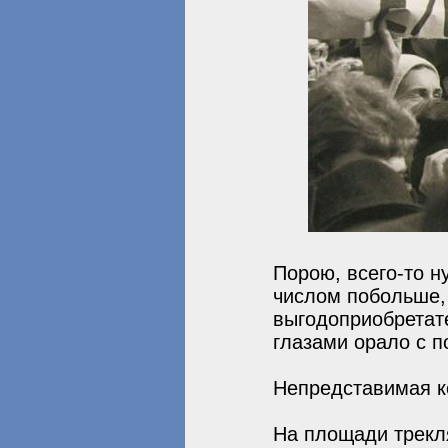
Порою, всего-то н
числом побольше, 
выгодоприобретате
глазами орало с п
Непредставимая к
На площади трекля