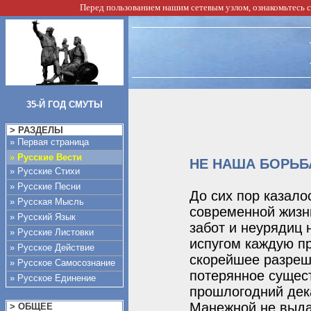
Перед пользованием нашим сетевым узлом, ознакомьтесь 
35-Й ГОД СМУТЫ
> РАЗДЕЛЫ
» Первая страница
»
Русские Вести
НЕ НАША БОРЬБ
» Русские Стихи
» Русские Песни
До сих пор казало
» Русская Мысль
современной жизни
» Русский Язык
забот и неурядиц
» Русские Листовки
испугом каждую пр
» Русское Действие
скорейшее разреш
» Русское Самосознание
потерянное сущес
» Русское Единение
прошлогодний дека
Манежной не выда
> ОБЩЕЕ