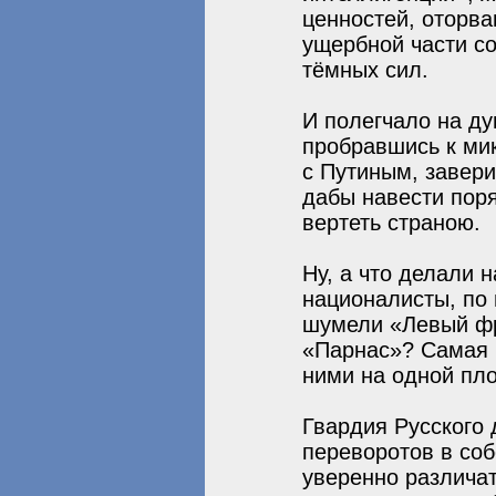
ценностей, оторва
ущербной части с
тёмных сил.
И полегчало на ду
пробравшись к ми
с Путиным, завери
дабы навести пор
вертеть страною.
Ну, а что делали 
националисты, по 
шумели «Левый фр
«Парнас»? Самая 
ними на одной пл
Гвардия Русского
переворотов в соб
уверенно различать