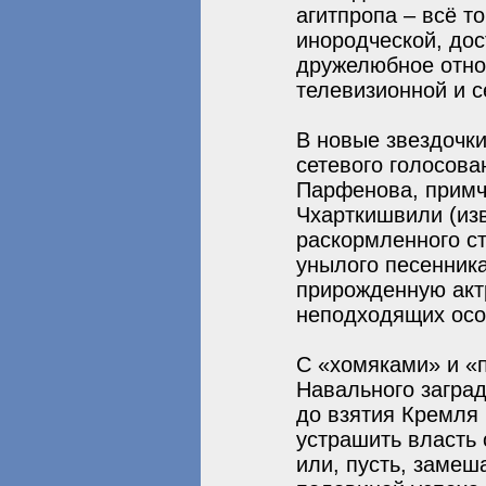
агитпропа – всё т
инородческой, дос
дружелюбное отно
телевизионной и с
В новые звездочк
сетевого голосов
Парфенова, примч
Чхарткишвили (изв
раскормленного ст
унылого песенник
прирожденную актр
неподходящих осо
С «хомяками» и «
Навального загра
до взятия Кремля 
устрашить власть
или, пусть, замеш