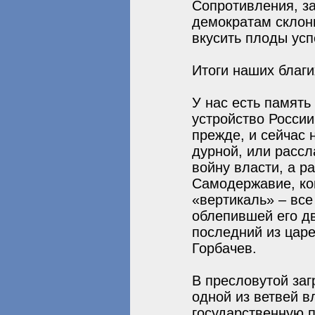
Сопротивления, з
демократам склони
вкусить плоды усп
Итоги наших благи
У нас есть память
устройство России
прежде, и сейчас 
дурной, или расс
войну власти, а р
Самодержавие, ко
«вертикаль» – все
облепившей его дв
последний из царе
Горбачев.
В пресловутой заг
одной из ветвей 
государственную п