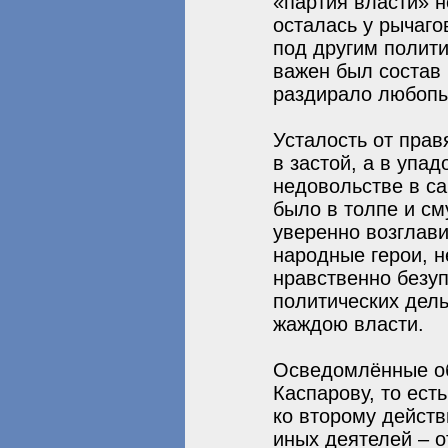
«партия власти» н
осталась у рычаго
под другим полити
важен был состав
раздирало любопы
Усталость от прав
в застой, а в упа
недовольстве в са
было в толпе и см
уверенно возглави
народные герои, н
нравственно безуп
политических дел
жаждою власти.
Осведомлённые об
Каспарову, то ест
ко второму дейст
иных деятелей – о