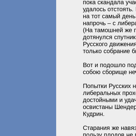
пока скандала уча
удалось отстоять.
на тот самый ден
напрочь – с либер
(На тамошней же 
дотянулся спутник
Русского движения
только собрание б
Вот и подошло по
собою сборище не
Попытки Русских 
либеральных прох
достойными и уда
освистаны Шендеро
Кудрин.
Старания же навяз
пользу плодов не 