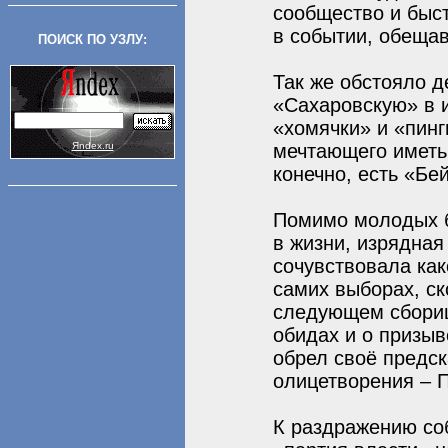
сообщество и быс
в событии, обеща
ПОИСК ПО УЗЛУ:
Так же обстояло д
«Сахаровскую» в 
«хомячки» и «пинг
Яndex.ru
мечтающего иметь 
конечно, есть «Бе
Помимо молодых б
в жизни, изрядная
сочувствовала как
самих выборах, ск
следующем сбори
обидах и о призыв
обрел своё предск
олицетворения – П
К раздражению со