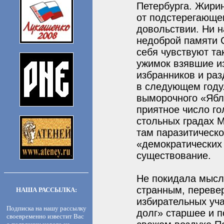
Петербурга. Жири
от подстерегающе
довольствии. Ни н
недоброй памяти 
себя чувствуют та
ужимок взявшие и
избранников и ра
в следующем году.
выморочного «Ябл
приятное число го
стольных градах 
там паразитическ
«демократических
существование.
Не покидала мысл
странным, переве
НАША РАССЫЛКА:
избирательных уча
Подписка на нашу рассылку
долг» старшее и 
своевременно известит Вас