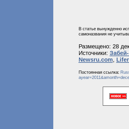
В статье вынужденно исп
самоназвания не учитыв
Размещено: 28 дек
Источники:
Забей
Newsru.com
,
Life
Постоянная ссылка:
Russ
ayear=2011&amonth=dec