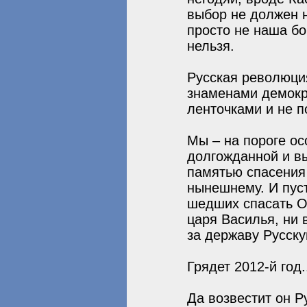
выбор не должен н
просто не наша бо
нельзя.
Русская революци
знаменами демокр
ленточками и не п
Мы – на пороге ос
долгожданной и в
памятью спасения 
нынешнему. И пуст
шедших спасать От
царя Василья, ни 
за державу Русску
Грядет 2012-й год.
Да возвестит он Р