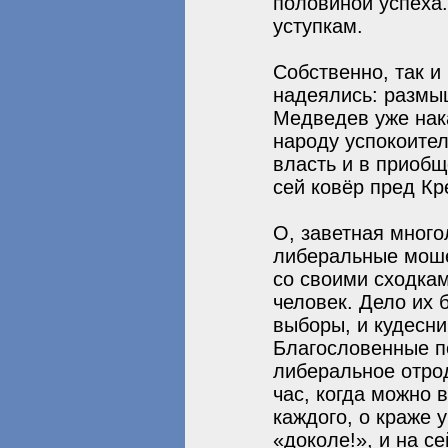
половиной успеха.
уступкам.
Собственно, так и
надеялись: размы
Медведев уже нак
народу успокоите
власть и в приобщ
сей ковёр пред Кр
О, заветная много
либеральные моше
со своими сходкам
человек. Дело их 
выборы, и кудесни
Благословенные по
либеральное отро
час, когда можно 
каждого, о краже 
«доколе!», и на с